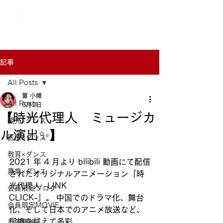
記事
All Posts
菫 小幡
All Posts
6月2日
【時光代理人 ミュージカ
観光×ダンス
ル演出✨】
医療×ダンス
教育×ダンス
2021 年 4 月より bilibili 動画にて配信
農業×ダンス
されたオリジナルアニメーション『時
光代理人 -LINK
会員限定ブログ
CLICK-』。 中国でのドラマ化、舞台
会員限定MOVIE
化、そして日本でのアニメ放送など、 
国境を越えて多彩
出演情報