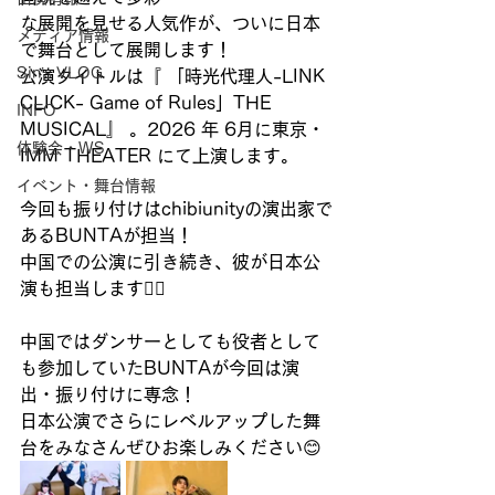
な展開を見せる人気作が、ついに日本
メディア情報
で舞台として展開します！
Sin’s VLOG
公演タイトルは『 「時光代理人-LINK 
CLICK- Game of Rules」THE 
INFO
MUSICAL』 。2026 年 6月に東京・
体験会・WS
IMM THEATER にて上演します。
イベント・舞台情報
今回も振り付けはchibiunityの演出家で
あるBUNTAが担当！
中国での公演に引き続き、彼が日本公
演も担当します❤️‍🔥
中国ではダンサーとしても役者として
も参加していたBUNTAが今回は演
出・振り付けに専念！
日本公演でさらにレベルアップした舞
台をみなさんぜひお楽しみください😊