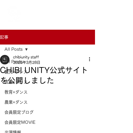
記事
All Posts
chibiunity staff
All Posts
2025年3月28日
CHIBI UNITY公式サイト
観光×ダンス
を公開しました
医療×ダンス
教育×ダンス
農業×ダンス
会員限定ブログ
会員限定MOVIE
出演情報