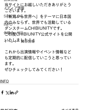
当サイトにお越しいただきありがとう
メディア情報
ございます。
Sin’s VLOG
「新潟から世界へ」をテーマに日本国
内のみならず、世界でも活動している
INFO
ダンスチームCHIBIUNITYです。
体験会・WS
この度CHIBIUNITY公式サイトを公開
いたしました！１
イベント・舞台情報
これから出演情報やイベント情報など
も定期的に配信していこうと思ってい
ます。
ぜひチェックしてみてください！
INFO