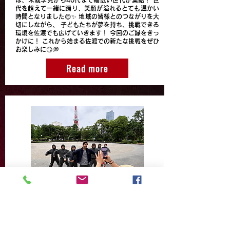
は、未就学児から40代まで幅広い世代が集結！ 世
代を超えて一緒に踊り、笑顔が溢れるとても温かい
時間となりました😊✨ 地域の皆様とのつながりを大
切にしながら、 子どもたちが夢を持ち、挑戦できる
環境を佐渡でも広げていきます！ 今回のご縁をきっ
かけに！ これから始まる佐渡での新たな挑戦をぜひ
お楽しみに😏💭
Read more
🎤 Shaanさんとの夢のコラボが実現！
なんと、**Indian Got Talent**の審査員としても
活躍する世界的シンガー **Shaan**さんが来日！