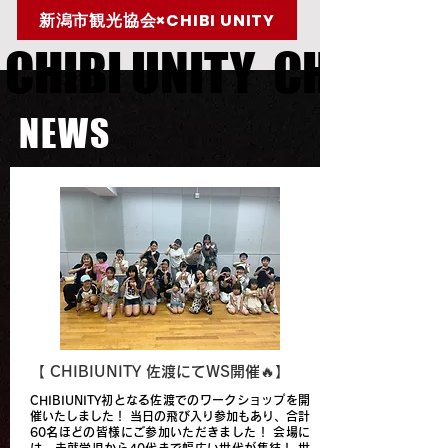
新潟市観光協会×CHIBI UNITY
CHIBI UNITY CHIBI U
CHIBI UNITY CHIBI U
NEWS
【 CHIBIUNITY 佐渡にてWS開催🔥】
CHIBIUNITY初となる佐渡でのワークショップを開
催いたしました！ 当日の飛び入り参加もあり、合計
60名ほどの皆様にご参加いただきました！ 会場に